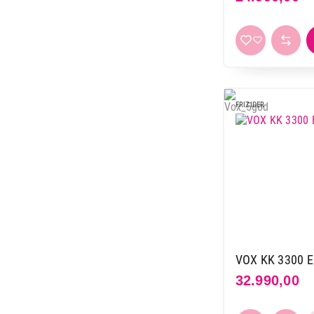
Hisense
11
Hoover
1
Indesit
11
Koncar
10
LG
13
FRIZIDER
Liebherr
44
Miele
6
Raching
3
Samsung
17
TCL
4
Tesla
18
Vesa
12
Vivax
19
VOX KK 3300 E
Vox
55
32.990,00
Whirlpool
20