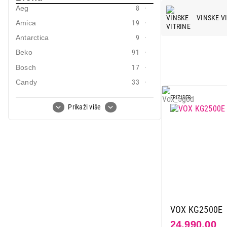
Mobilni telefoni i tableti
Aeg
8
VINSKE V
Amica
19
Mali kućni aparati
Antarctica
9
Mali kuhinjski aparati
Beko
91
Grejanje i hlađenje
Bosch
17
Candy
33
Nega tela, lepota i zdravlje
Carbon
2
FRIZIDER
Sport i putovanje
Prikaži više
Caso
9
Sve za kuću i baštu
Clatronic
1
Curver
2
Vesa
Deep
5
El fresco
2
Electrolux
25
Gorenje
45
VOX KG2500E
Haier
9
24.990,00