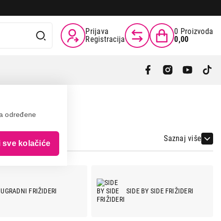
Prijava
0
Proizvoda
Registracija
0,00
va određene
Saznaj više
i sve kolačiće
UGRADNI FRIŽIDERI
SIDE BY SIDE FRIŽIDERI