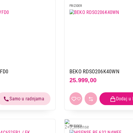
VOX KG2500E
FRIZIDER
Proizvod je dodat u korpu.
Ukupno u korpi:
0,00
Nastavi kupovinu
Završi
VFD0
BEKO RDSO206K40WN
25.999,00
FRIZIDER