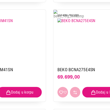
UGRADNI FRIZIDER
0M41SN
BEKO BCNA275E4SN
69.699,00
FRIŽIDERI