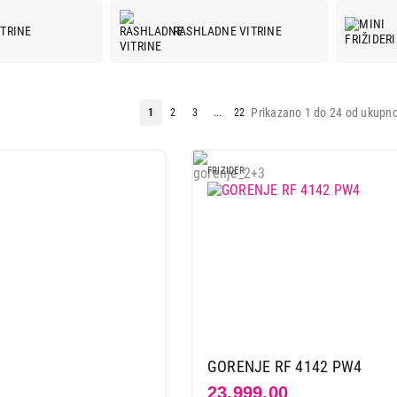
ITRINE
RASHLADNE VITRINE
Prikazano 1 do 24 od ukupno
1
2
3
...
22
FRIZIDER
GORENJE RF 4142 PW4
23.999,00