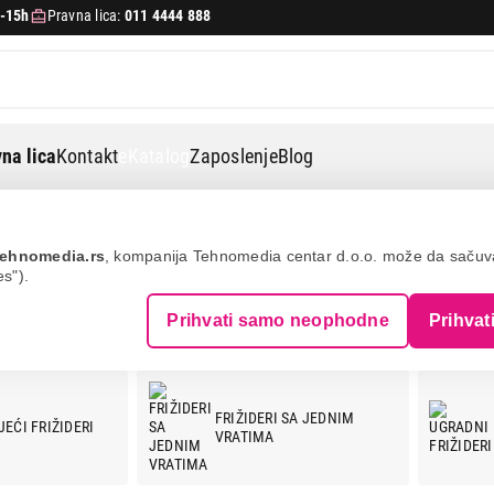
-15h
Pravna lica:
011 4444 888
na lica
Kontakt
eKatalog
Zaposlenje
Blog
ehnomedia.rs
, kompanija Tehnomedia centar d.o.o. može da saču
es").
Prihvati samo neophodne
Prihvat
FRIŽIDERI SA JEDNIM
EĆI FRIŽIDERI
VRATIMA