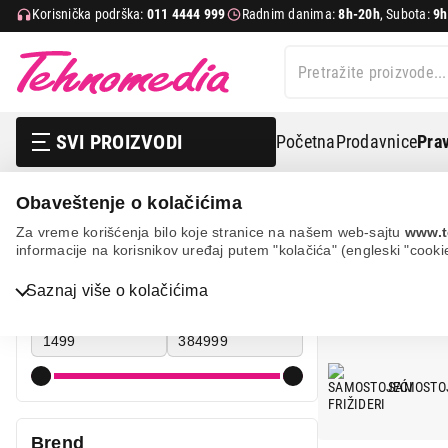
Korisnička podrška:
011 4444 999
Radnim danima:
8h-20h
, Subota:
9h
SVI PROIZVODI
Početna
Prodavnice
Prav
Obaveštenje o kolačićima
Bela tehnika
Frižideri
Za vreme korišćenja bilo koje stranice na našem web-sajtu
www.t
informacije na korisnikov uređaj putem "kolačića" (engleski "cooki
FRIŽIDERI
Cena
Saznaj više o kolačićima
Cena od
Cena do
Bela tehnika
TV, audio, video i foto
SAMOSTOJ
IT & Gaming
Brend