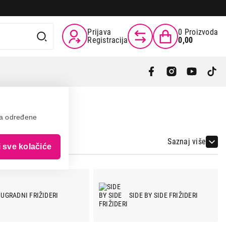
Prijava
0
Proizvoda
Registracija
0,00
va određene
Saznaj više
i sve kolačiće
UGRADNI FRIŽIDERI
SIDE BY SIDE FRIŽIDERI