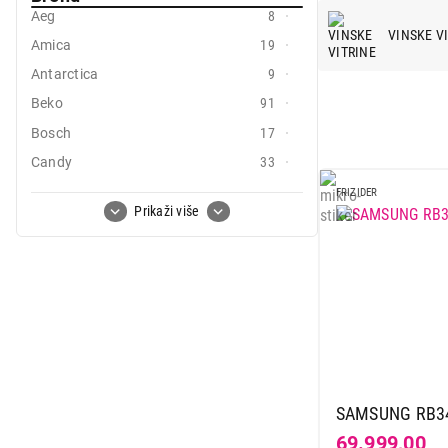
Aeg
8
Mali kućni aparati
VINSKE V
Amica
19
Mali kuhinjski aparati
Antarctica
9
Grejanje i hlađenje
Beko
91
Bosch
17
Nega tela, lepota i zdravlje
Candy
33
Sport i putovanje
Carbon
2
FRIZIDER
Prikaži više
Sve za kuću i baštu
Caso
9
Clatronic
1
Vesa
Curver
2
Deep
5
El fresco
2
Electrolux
25
Gorenje
45
SAMSUNG RB34
Haier
9
69.999,00