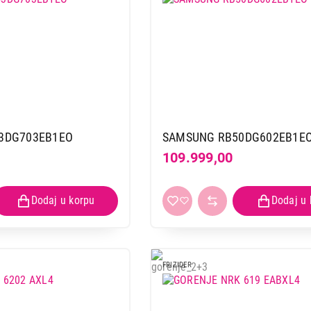
3DG703EB1EO
SAMSUNG RB50DG602EB1E
109.999,00
FRIZIDER