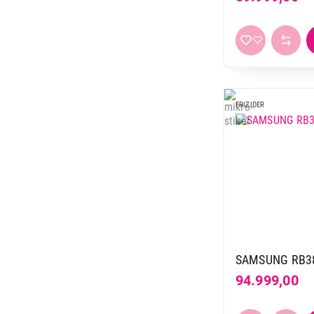
Hisense
11
Hoover
1
Indesit
11
Koncar
10
LG
13
FRIZIDER
Liebherr
44
Miele
6
Raching
3
Samsung
17
TCL
4
Tesla
19
Vesa
12
Vivax
19
SAMSUNG RB38
Vox
56
94.999,00
Whirlpool
20