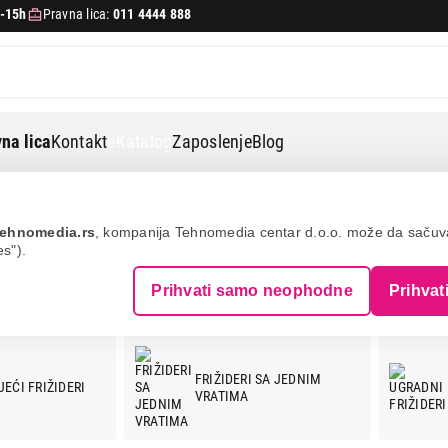
-15h
Pravna lica:
011 4444 888
na lica
Kontakt
eKatalog
Zaposlenje
Blog
ehnomedia.rs
, kompanija Tehnomedia centar d.o.o. može da saču
es").
Prihvati samo neophodne
Prihvat
FRIŽIDERI SA JEDNIM
EĆI FRIŽIDERI
VRATIMA