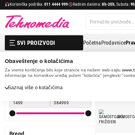
Korisnička podrška:
011 4444 999
Radnim danima:
8h-20h
, Subota:
9h
SVI PROIZVODI
Početna
Prodavnice
Prav
Obaveštenje o kolačićima
Bela tehnika
Frižideri
Za vreme korišćenja bilo koje stranice na našem web-sajtu
www.t
informacije na korisnikov uređaj putem "kolačića" (engleski "cooki
FRIŽIDERI
Cena
Saznaj više o kolačićima
Cena od
Cena do
Bela tehnika
TV, audio, video i foto
SAMOSTOJ
IT & Gaming
Mobilni telefoni i tableti
Brend