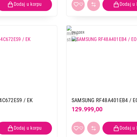
FRIZIDER
C672ES9 / EK
SAMSUNG RF48A401EB4 / E
129.999,00