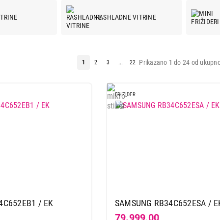
ITRINE
RASHLADNE VITRINE
Prikazano 1 do 24 od ukupno
1
2
3
...
22
FRIZIDER
C652EB1 / EK
SAMSUNG RB34C652ESA / E
79.999,00