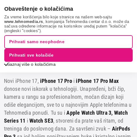
0
Obaveštenje o kolačićima
Kupi odmah
Za vreme korišćenja bilo koje stranice na našem web-sajtu
www.tehnomedia.rs
, kompanija Tehnomedia centar d.o.o. može da
sačuva određene informacije na korisnikov uređaj putem "kolačića"
Telefoni, tableti i pametni satovi
Mobilni telefoni
Apple
(engleski "cookies").
iPhone 17
Prihvati samo neophodne
Apple podiže standarde
Prihvati sve kolačiće
kreativnosti i inovacije
Saznaj više o kolačićima
Novi iPhone 17,
iPhone 17 Pro
i
iPhone 17 Pro Max
donose novi iskorak u tehnologiji. Unapređeni, brži čip,
kamera u rangu sa profesionalnom, moćan dizajn koji
odiše elegancijom, sve to u najnovijim Apple telefonima u
Tehnomedia ponudi. Tu su i
Apple Watch Ultra 3, Watch
Series 11
i
Watch SE3
, stvoreni da prate vaš ritam, od
treninga do poslovnog dana. Za savršeni zvuk –
AirPods
Pro 3
sa još boljim poništavanjem buke i kristalno jasnim